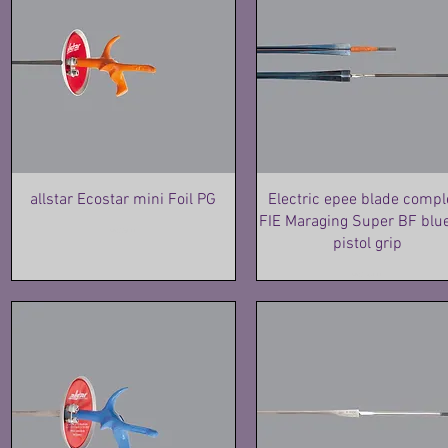
allstar Ecostar mini Foil PG
Electric epee blade compl
FIE Maraging Super BF blue
價格
HK$760.00
pistol grip
價格
HK$1,430.00