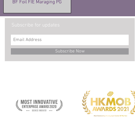
BF Foil FIE Maraging PG
價格
HK$1,360.00
Subscribe for updates
Subscribe Now