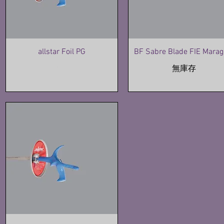
allstar Foil PG
BF Sabre Blade FIE Marag
無庫存
價格
HK$710.00