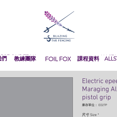
 BSF
OUR TEAM
ALLST
我們
OUR TEAM
FOIL FOX
教練團隊
FOIL FOX
課程資料
EQUIPMEN
ALLS
Electric epe
Maraging All
pistol grip
庫存單位： ED27P
尺寸 Size
*