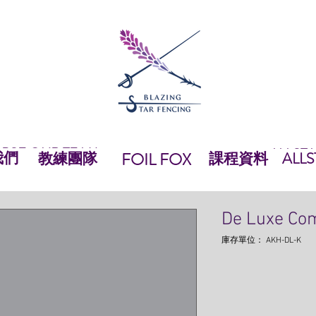
 BSF
OUR TEAM
ALLST
我們
OUR TEAM
FOIL FOX
教練團隊
FOIL FOX
課程資料
EQUIPMEN
ALLS
De Luxe Com
庫存單位： AKH-DL-K