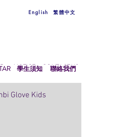
繁體中文
English
AR
NOTICE
CONTACT US
TS
TAR
NOTICE
學生須知
CONTACT US
聯絡我們
bi Glove Kids