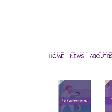
HOME
ABOUT
NEWS
最新資訊
NEWS
HOME
主頁
關於
NEWS
HOME
NEWS
ABOUT B