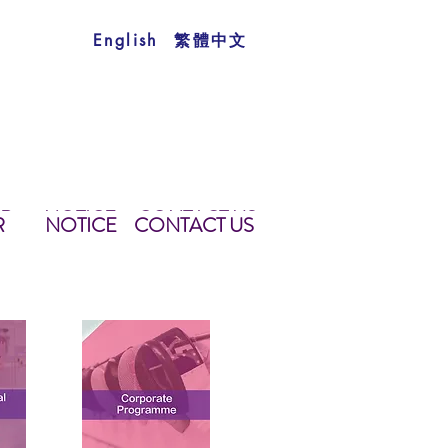
繁體中文
English
AR
NOTICE
CONTACT US
TS
TAR
NOTICE
學生須知
CONTACT US
聯絡我們
R
NOTICE
CONTACT US