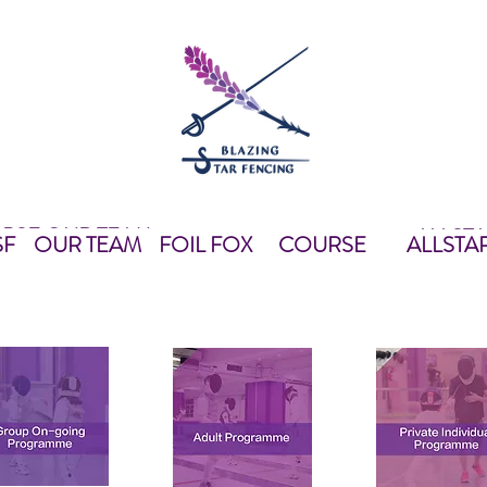
 BSF
OUR TEAM
ALLST
我們
OUR TEAM
FOIL FOX
教練團隊
FOIL FOX
課程資料
EQUIPMEN
ALLS
SF
OUR TEAM
FOIL FOX
COURSE
ALLSTA